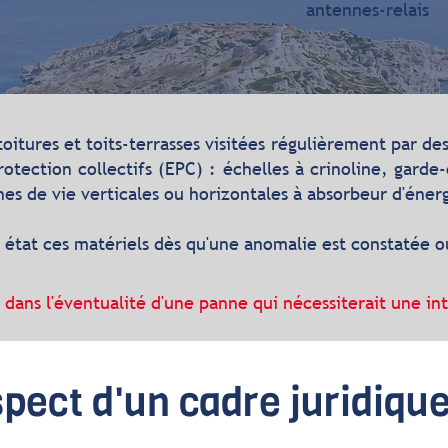
antennes-relais
oitures et toits-
terrasses
visitées régulièrement par des 
rotection collectifs (EPC) : échelles à crinoline, garde-
es de vie verticales ou horizontales à absorbeur d'énerg
 état ces matériels dès qu'une anomalie est constatée o
e, dans l'éventualité d'une panne qui nécessiterait une i
pect d'un cadre juridique