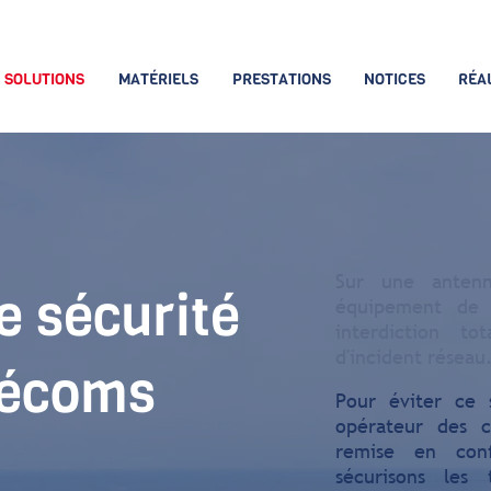
SOLUTIONS
MATÉRIELS
PRESTATIONS
NOTICES
RÉA
Sur une antenne
e sécurité
équipement de 
interdiction t
d'incident réseau
élécoms
Pour éviter ce 
opérateur des 
remise en conf
sécurisons les 