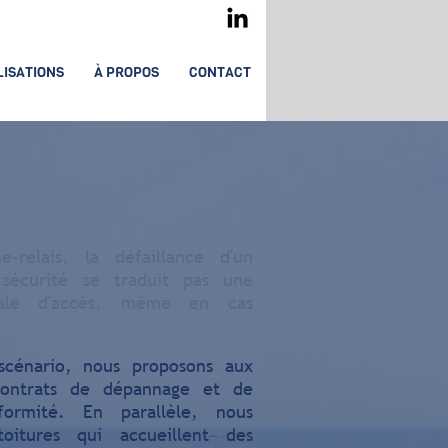
LISATIONS
À PROPOS
CONTACT
-relais, la défaillance d'un
sécurité se traduit pas une
otale d'accès, même en cas
.
scénario, nous proposons aux
contrats de dépannage et de
ormité. En parallèle, nous
toitures qui accueillent des